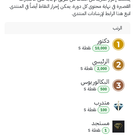
القصيرة في نهاية محتوى كل دورة. يمكن إحراز النقاط أيضاً في المنتدى.
اتبع هذا الرابط لإرشادات المنتدى.
الرتب
دكتور
نقطة
s
10,000
الرئيسي
نقطة
s
2,000
البكالوريوس
نقطة
s
500
متدرب
نقطة
s
100
مستجد
نقطة
s
1